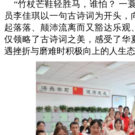
“竹杖芒鞋轻胜马，谁怕？ 一
员李佳琪以一句古诗词为开头，
起落落、颠沛流离而又豁达乐观
仅领略了古诗词之美，感受了华
遇挫折与磨难时积极向上的人生