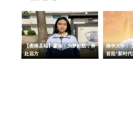
地处处
【衡南县站】廖涵：为梦起航，奔
南华大学：
赴远方
首批“新时代