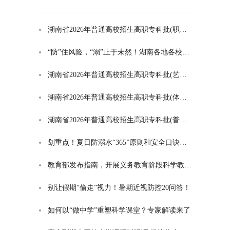
湖南省2026年普通高校招生高职专科批(职高对口类)第一次投档分数线
“防”住风险，“溺”止于未然！湖南各地各校打响防溺水“保卫战”
湖南省2026年普通高校招生高职专科批(艺术类)第一次投档分数线
湖南省2026年普通高校招生高职专科批(体育类)第一次投档分数线
湖南省2026年普通高校招生高职专科批(普通类)第一次投档分数线
划重点！夏日防溺水“365”原则和安全口诀一起学
教育部发布指南，开展义务教育阶段科学教育“做中学”领航行动
别让假期“偷走”视力！暑期近视防控20问答！
如何以“做中学”重塑科学课堂？专家解读来了