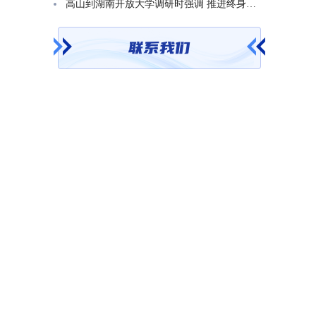
高山到湖南开放大学调研时强调 推进终身教育发展 在服务学习型社会建设中走好转型升级发展之路