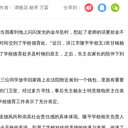
作者： 谭晓花 杨琴 万霖
分享到：
）“当我看到地上闪闪发光的金吊坠时，想起了老师的话要拾金不
时间交到了学校德育处。”近日，洪江市隆平学校五1班甘铭杨
了学校德育处并及时物归原主，之后，失主在家长的陪伴下到
妤三位同学放学回家路上在法院附近捡到一个钱包，里面有重要
的门卫室。经过多方寻找，事后失主杨女士特意致电班主任表
学校德育工作表示了充分肯定。
道德风尚和崇高社会责任感的具体体现。隆平学校相关负责人
拾金不昧的真谛，彰显了学校对传统美德的传承与发展，传递了