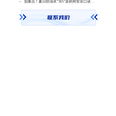
划重点！夏日防溺水“365”原则和安全口诀一起学