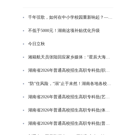
千年弦歌，如何在中小学校园重新响起？——湖南首届中小学书院制建设研讨会观察
不低于5000元！湖南这项补贴优化升级
今日立秋
湘籍航天员张陆回应家乡媒体：“星辰大海是一群人的长征”
湖南省2026年普通高校招生高职专科批(职高对口类)第一次投档分数线
“防”住风险，“溺”止于未然！湖南各地各校打响防溺水“保卫战”
湖南省2026年普通高校招生高职专科批(艺术类)第一次投档分数线
湖南省2026年普通高校招生高职专科批(体育类)第一次投档分数线
湖南省2026年普通高校招生高职专科批(普通类)第一次投档分数线