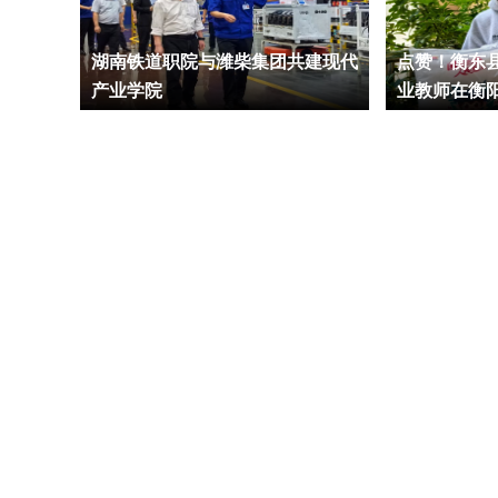
026
湖南铁道职院与潍柴集团共建现代
点赞！衡东
周活动
产业学院
业教师在衡
奖