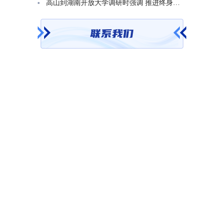
高山到湖南开放大学调研时强调 推进终身教育发展 在服务学习型社会建设中走好转型升级发展之路