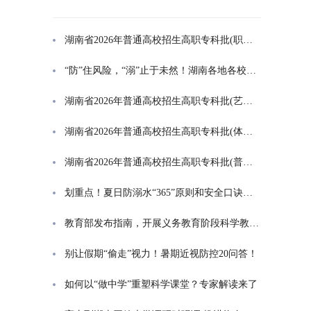
湖南省2026年普通高校招生高职专科批(职高对口类)第一次投档分数线
“防”住风险，“溺”止于未然！湖南各地各校打响防溺水“保卫战”
湖南省2026年普通高校招生高职专科批(艺术类)第一次投档分数线
湖南省2026年普通高校招生高职专科批(体育类)第一次投档分数线
湖南省2026年普通高校招生高职专科批(普通类)第一次投档分数线
划重点！夏日防溺水“365”原则和安全口诀一起学
教育部发布指南，开展义务教育阶段科学教育“做中学”领航行动
别让假期“偷走”视力！暑期近视防控20问答！
如何以“做中学”重塑科学课堂？专家解读来了