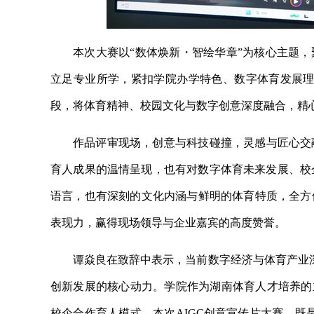
本次大赛以“数体焕新・智绘华章”为核心主题
立足专业所学，紧扣学院办学特色、数字体育发展理
段，将体育精神、校园文化与数字创意深度融合，精
作品评审现场，创意与科技碰撞，灵感与匠心交
育人成果的温情呈现，也有对数字体育未来发展、校
语言，也有深刻的文化内涵与鲜明的体育特质，全方
表现力，赢得现场领导与企业嘉宾的高度赞誉。
谭焱良
在致辞中表示，当前数字经济与体育产业深
创新发展的核心动力。学院作为湖南体育人才培养的
校企合作育人模式。本次AIGC创意宣传片大赛，既