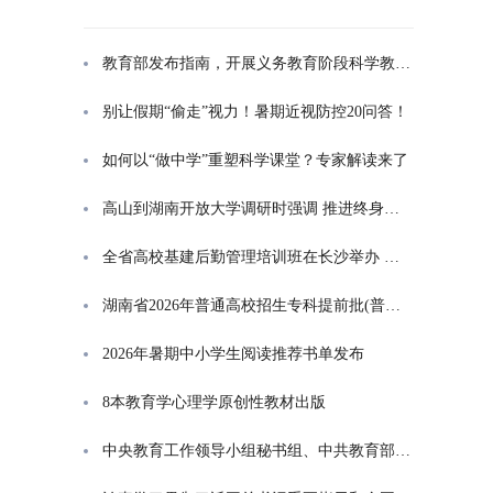
教育部发布指南，开展义务教育阶段科学教育“做中学”领航行动
别让假期“偷走”视力！暑期近视防控20问答！
如何以“做中学”重塑科学课堂？专家解读来了
高山到湖南开放大学调研时强调 推进终身教育发展 在服务学习型社会建设中走好转型升级发展之路
全省高校基建后勤管理培训班在长沙举办 高山出席开班式并讲话
湖南省2026年普通高校招生专科提前批(普通类定向培养军士)征集志愿投档分数线
2026年暑期中小学生阅读推荐书单发布
8本教育学心理学原创性教材出版
中央教育工作领导小组秘书组、中共教育部党组印发通知，部署学习贯彻习近平总书记对基础教育工作重要指示精神