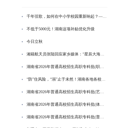
千年弦歌，如何在中小学校园重新响起？——湖南首届中小学书院制建设研讨会观察
不低于5000元！湖南这项补贴优化升级
今日立秋
湘籍航天员张陆回应家乡媒体：“星辰大海是一群人的长征”
湖南省2026年普通高校招生高职专科批(职高对口类)第一次投档分数线
“防”住风险，“溺”止于未然！湖南各地各校打响防溺水“保卫战”
湖南省2026年普通高校招生高职专科批(艺术类)第一次投档分数线
湖南省2026年普通高校招生高职专科批(体育类)第一次投档分数线
湖南省2026年普通高校招生高职专科批(普通类)第一次投档分数线