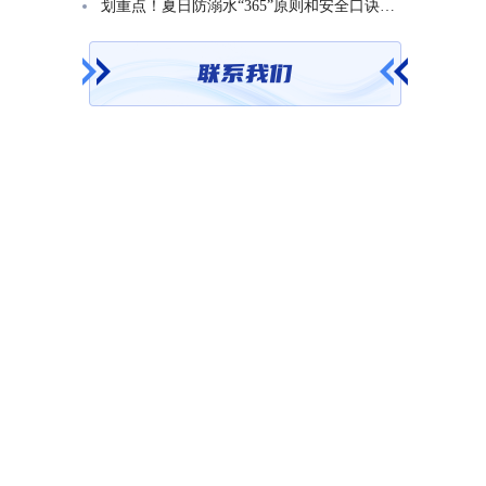
划重点！夏日防溺水“365”原则和安全口诀一起学