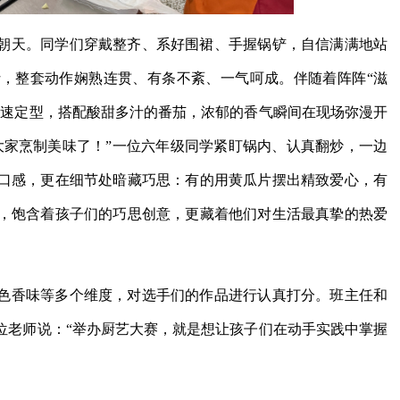
朝天。同学们穿戴整齐、系好围裙、手握锅铲，自信满满地站
，整套动作娴熟连贯、有条不紊、一气呵成。伴随着阵阵“滋
快速定型，搭配酸甜多汁的番茄，浓郁的香气瞬间在现场弥漫开
大家烹制美味了！”一位六年级同学紧盯锅内、认真翻炒，一边
口感，更在细节处暗藏巧思：有的用黄瓜片摆出精致爱心，有
，饱含着孩子们的巧思创意，更藏着他们对生活最真挚的热爱
色香味等多个维度，对选手们的作品进行认真打分。班主任和
位老师说：“举办厨艺大赛，就是想让孩子们在动手实践中掌握