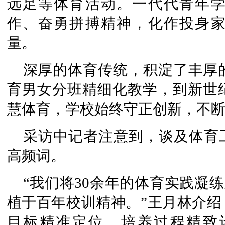
远足等体育活动。一代代青年
作、奋勇拼搏精神，化作投身
量。
深厚的体育传统，积淀了丰厚的
育男女分班精细化教学，到新世
慧体育，学校始终守正创新，不
采访中记者注意到，谈及体育
高频词。
“我们将30余年的体育实践凝练
植于百年校训精神。”王月林介绍
目标精准定位、培养过程精致