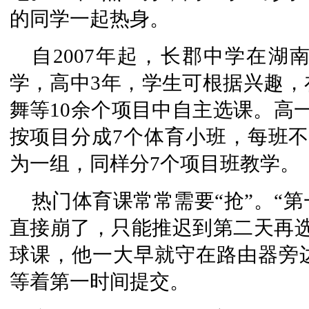
的同学一起热身。
自2007年起，长郡中学在
学，高中3年，学生可根据兴趣，
舞等10余个项目中自主选课。高
按项目分成7个体育小班，每班不
为一组，同样分7个项目班教学。
热门体育课常常需要“抢”。“
直接崩了，只能推迟到第二天再选
球课，他一大早就守在路由器旁
等着第一时间提交。