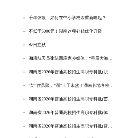
千年弦歌，如何在中小学校园重新响起？——湖南首届中小学书院制建设研讨会观察
不低于5000元！湖南这项补贴优化升级
今日立秋
湘籍航天员张陆回应家乡媒体：“星辰大海是一群人的长征”
湖南省2026年普通高校招生高职专科批(职高对口类)第一次投档分数线
“防”住风险，“溺”止于未然！湖南各地各校打响防溺水“保卫战”
湖南省2026年普通高校招生高职专科批(艺术类)第一次投档分数线
湖南省2026年普通高校招生高职专科批(体育类)第一次投档分数线
湖南省2026年普通高校招生高职专科批(普通类)第一次投档分数线