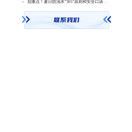
划重点！夏日防溺水“365”原则和安全口诀一起学