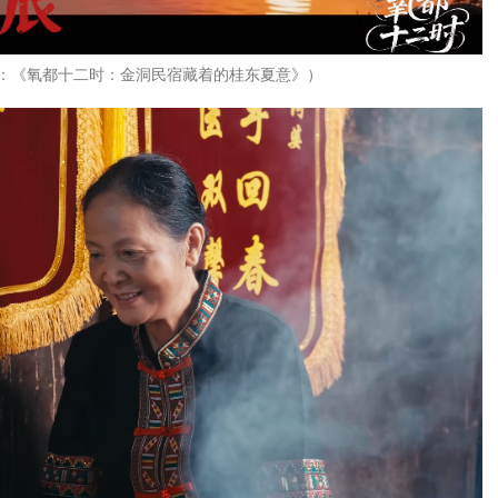
品：《氧都十二时：金洞民宿藏着的桂东夏意》）