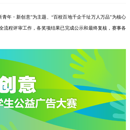
新青年・新创意”为主题、“百校百地千企千址万人万品”为核心
全流程评审工作，各奖项结果已完成公示和最终复核，赛事各