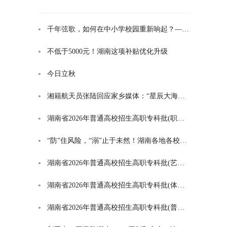
千年弦歌，如何在中小学校园重新响起？——湖南首届中小学书院制建设研讨会观察
不低于5000元！湖南这项补贴优化升级
今日立秋
湘籍航天员张陆回应家乡媒体：“星辰大海是一群人的长征”
湖南省2026年普通高校招生高职专科批(职高对口类)第一次投档分数线
“防”住风险，“溺”止于未然！湖南各地各校打响防溺水“保卫战”
湖南省2026年普通高校招生高职专科批(艺术类)第一次投档分数线
湖南省2026年普通高校招生高职专科批(体育类)第一次投档分数线
湖南省2026年普通高校招生高职专科批(普通类)第一次投档分数线