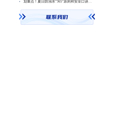
划重点！夏日防溺水“365”原则和安全口诀一起学