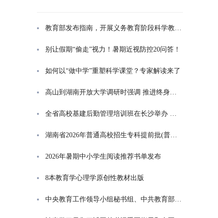
教育部发布指南，开展义务教育阶段科学教育“做中学”领航行动
别让假期“偷走”视力！暑期近视防控20问答！
如何以“做中学”重塑科学课堂？专家解读来了
高山到湖南开放大学调研时强调 推进终身教育发展 在服务学习型社会建设中走好转型升级发展之路
全省高校基建后勤管理培训班在长沙举办 高山出席开班式并讲话
湖南省2026年普通高校招生专科提前批(普通类定向培养军士)征集志愿投档分数线
2026年暑期中小学生阅读推荐书单发布
8本教育学心理学原创性教材出版
中央教育工作领导小组秘书组、中共教育部党组印发通知，部署学习贯彻习近平总书记对基础教育工作重要指示精神