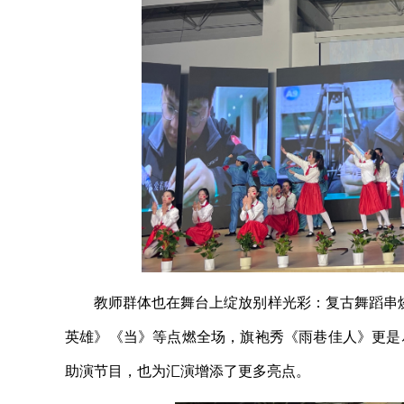
教师群体也在舞台上绽放别样光彩：复古舞蹈串
英雄》《当》等点燃全场，旗袍秀《雨巷佳人》更是
助演节目，也为汇演增添了更多亮点。