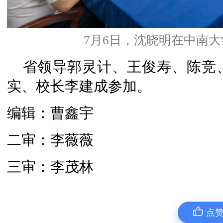
7月6日，沈晓明在中南
省领导郭灵计、王俊寿、陈竞
实、校长李建成参加。
编辑：曹鑫宇
二审：李薇薇
三审：李茂林
点