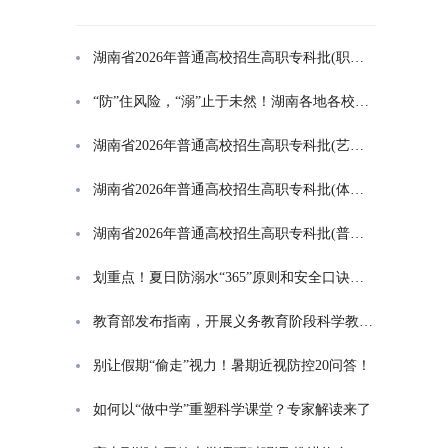
湖南省2026年普通高校招生高职专科批(职高对口类)第一次投档分数线
“防”住风险，“溺”止于未然！湖南各地各校打响防溺水“保卫战”
湖南省2026年普通高校招生高职专科批(艺术类)第一次投档分数线
湖南省2026年普通高校招生高职专科批(体育类)第一次投档分数线
湖南省2026年普通高校招生高职专科批(普通类)第一次投档分数线
划重点！夏日防溺水“365”原则和安全口诀一起学
教育部发布指南，开展义务教育阶段科学教育“做中学”领航行动
别让假期“偷走”视力！暑期近视防控20问答！
如何以“做中学”重塑科学课堂？专家解读来了