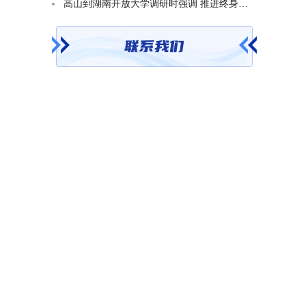
高山到湖南开放大学调研时强调 推进终身教育发展 在服务学习型社会建设中走好转型升级发展之路