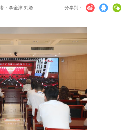
者：李金津 刘嫄
分享到：