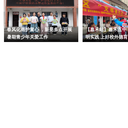
春风化雨护童心 ，新晃多点开展
【嘉禾站】嘉禾五中
暑期青少年关爱工作
明实践 上好校外德