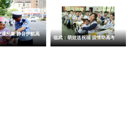
交通乱象 静音护航高
临武：萌娃送祝福 温情助高考