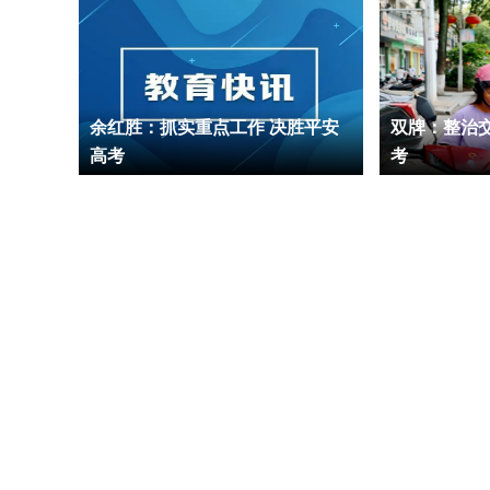
归一页
余红胜：抓实重点工作 决胜平安
双牌：整治
高考
考