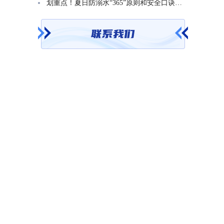
划重点！夏日防溺水“365”原则和安全口诀一起学