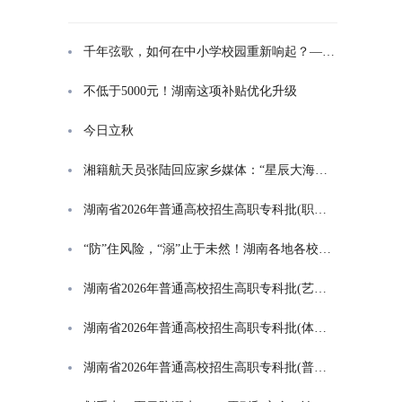
千年弦歌，如何在中小学校园重新响起？——湖南首届中小学书院制建设研讨会观察
不低于5000元！湖南这项补贴优化升级
今日立秋
湘籍航天员张陆回应家乡媒体：“星辰大海是一群人的长征”
湖南省2026年普通高校招生高职专科批(职高对口类)第一次投档分数线
“防”住风险，“溺”止于未然！湖南各地各校打响防溺水“保卫战”
湖南省2026年普通高校招生高职专科批(艺术类)第一次投档分数线
湖南省2026年普通高校招生高职专科批(体育类)第一次投档分数线
湖南省2026年普通高校招生高职专科批(普通类)第一次投档分数线