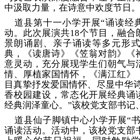
中汲取力量，在诗意中欢度节日
道县第十一小学
开展“诵读经
动。此次
展演共18个节目，融
景朗诵剧、亲子诵读等多元形
典，《读唐诗》《笠翁对韵》《
意灵动，充分展现
学生们朝气与
情、厚植家国情怀，《满江红》
目真挚抒发爱国情怀、尽显中华诗
香校园建设，常态化开展经典诵
经典润泽童心。”该校党支部书记
道县仙子脚镇中心小学开展“
诵读活动。
活动中，该校党支部