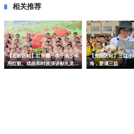
相关推荐
【石鼓区站】红华耀小学千名少年
【资阳区站】三益小
用红歌、戏曲和时政演讲献礼党的
海，爱满三益
105岁生日