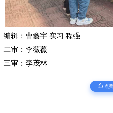
编辑：曹鑫宇 实习 程强
二审：李薇薇
三审：李茂林
点