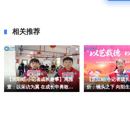
相关推荐
【浏阳站|小记者成长趣事】周雅
【芷江站|小记者成
萱：以采访为翼 在成长中勇敢绽
炘：镜头之下 向阳生
放