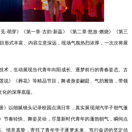
见·萌芽》《第一章·古韵·新蕊》《第二章·怒放·燃烧》《第三
，节目形式丰富、内容立意深远，现场气氛热烈浓厚，一次次将展
新技术，生动展现当代青年向阳成长、逐梦前行的青春姿态。古
莲说》《葬花》等精品节目，舞者身姿翩跹、气韵雅致，带领
文化的深厚底蕴。
册》以细腻镜头记录校园点滴日常，真实展现湖汽学子朝气蓬
童话》节奏轻快、舞姿灵动，尽显新时代青年的蓬勃朝气，瞬间点
嘹亮、情意真挚，寄托了青年学子逐梦未来、笃行奋进的坚定信