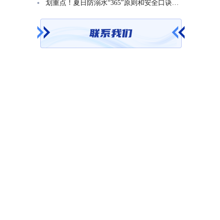
划重点！夏日防溺水“365”原则和安全口诀一起学