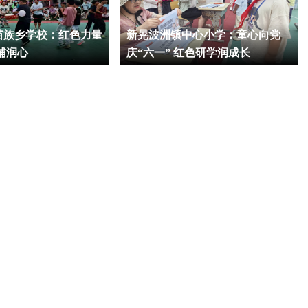
苗族乡学校：红色力量
新晃波洲镇中心小学：童心向党
辅润心
庆“六一” 红色研学润成长