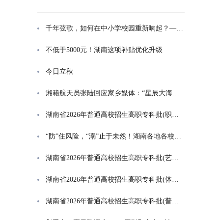
千年弦歌，如何在中小学校园重新响起？——湖南首届中小学书院制建设研讨会观察
不低于5000元！湖南这项补贴优化升级
今日立秋
湘籍航天员张陆回应家乡媒体：“星辰大海是一群人的长征”
湖南省2026年普通高校招生高职专科批(职高对口类)第一次投档分数线
“防”住风险，“溺”止于未然！湖南各地各校打响防溺水“保卫战”
湖南省2026年普通高校招生高职专科批(艺术类)第一次投档分数线
湖南省2026年普通高校招生高职专科批(体育类)第一次投档分数线
湖南省2026年普通高校招生高职专科批(普通类)第一次投档分数线