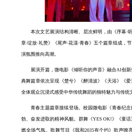
本次文艺展演结构清晰、层次鲜明，由《序幕·听
章·绽放·礼赞》《尾声·花漾·青春》五个篇章组成
演氛围推向高潮。
展演开篇，微电影《倾听你的声音》融合AI创
典舞篇章依次呈现《楚兮》《醉清波》《天浴》《爱
全体观众沉浸式感受中华传统舞蹈的独特魅力与传统
青春主题篇章接续登场。校园微电影《青春纪念
勃、奋发进取的精神风貌。群舞《YES OK!》《
燃全场气氛。歌舞节目《我和2035有个约》歌声