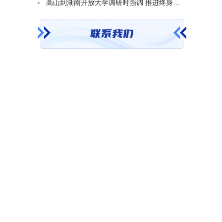
高山到湖南开放大学调研时强调 推进终身教育发展 在服务学习型社会建设中走好转型升级发展之路