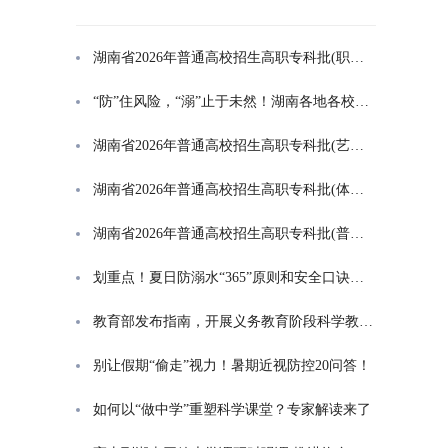
湖南省2026年普通高校招生高职专科批(职高对口类)第一次投档分数线
“防”住风险，“溺”止于未然！湖南各地各校打响防溺水“保卫战”
湖南省2026年普通高校招生高职专科批(艺术类)第一次投档分数线
湖南省2026年普通高校招生高职专科批(体育类)第一次投档分数线
湖南省2026年普通高校招生高职专科批(普通类)第一次投档分数线
划重点！夏日防溺水“365”原则和安全口诀一起学
教育部发布指南，开展义务教育阶段科学教育“做中学”领航行动
别让假期“偷走”视力！暑期近视防控20问答！
如何以“做中学”重塑科学课堂？专家解读来了