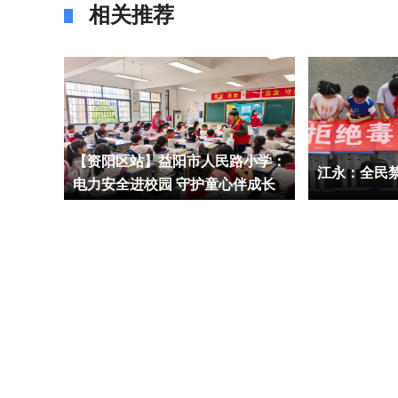
相关推荐
温润童
【资阳区站】益阳市人民路小学：
江永：全民禁
电力安全进校园 守护童心伴成长