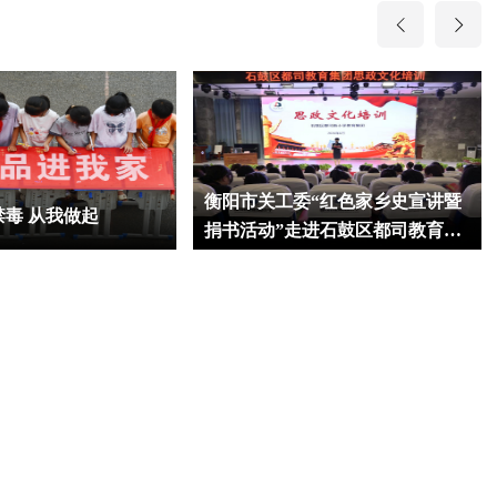
衡阳市关工委“红色家乡史宣讲暨
毒 从我做起
捐书活动”走进石鼓区都司教育集
团