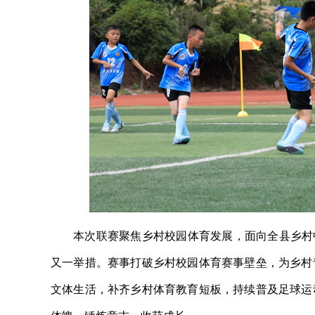
本次联赛聚焦乡村校园体育发展，面向全县乡村
又一举措。赛事打破乡村校园体育赛事壁垒，为乡村
文体生活，补齐乡村体育教育短板，持续普及足球运