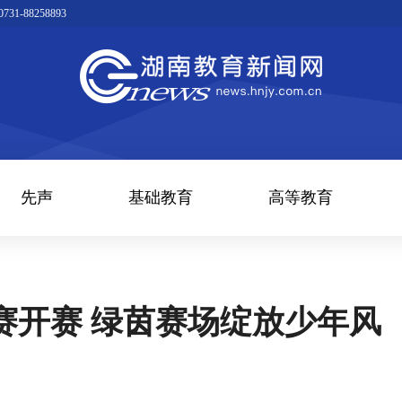
1-88258893
先声
基础教育
高等教育
赛开赛 绿茵赛场绽放少年风