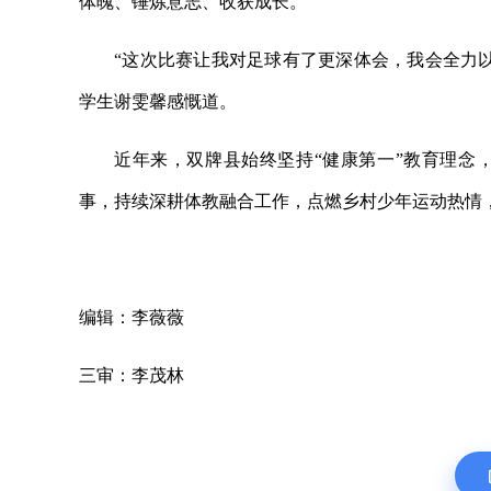
体魄、锤炼意志、收获成长。
“这次比赛让我对足球有了更深体会，我会全力
学生谢雯馨感慨道。
近年来，双牌县始终坚持“健康第一”教育理念
事，持续深耕体教融合工作，点燃乡村少年运动热情
编辑：李薇薇
三审：李茂林