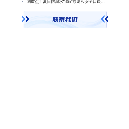
划重点！夏日防溺水“365”原则和安全口诀一起学