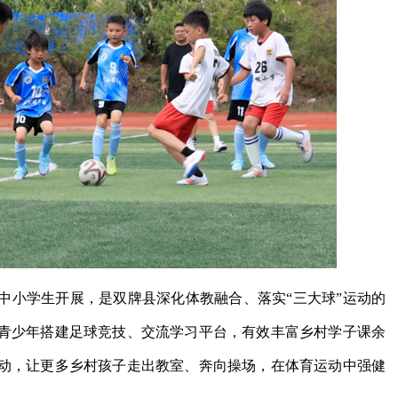
中小学生开展，是双牌县深化体教融合、落实“三大球”运动的
青少年搭建足球竞技、交流学习平台，有效丰富乡村学子课余
动，让更多乡村孩子走出教室、奔向操场，在体育运动中强健